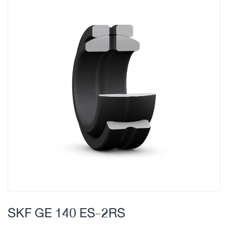
Skip
to
the
end
of
the
images
gallery
Skip
to
SKF GE 140 ES-2RS
the