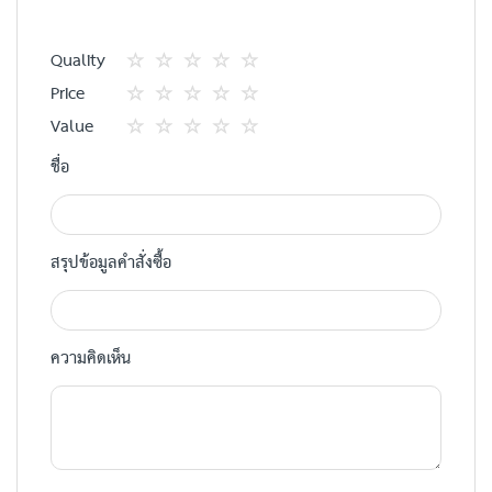
Quality
1
2
3
4
5
Price
star
ดาว
ดาว
ดาว
ดาว
1
2
3
4
5
Value
star
ดาว
ดาว
ดาว
ดาว
1
2
3
4
5
ชื่อ
star
ดาว
ดาว
ดาว
ดาว
สรุปข้อมูลคำสั่งซื้อ
ความคิดเห็น