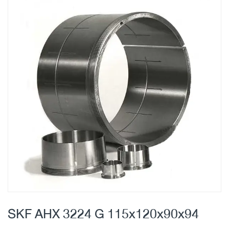
Skip
to
the
end
of
the
images
gallery
Skip
to
SKF AHX 3224 G 115x120x90x94
the