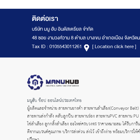
ติดต่อเรา
บริษัท มนู ฮับ อินดัสเตรียล จำกัด
48 ซอย งามวงศ์วาน 8 ตำบล บางเขน อำเภอเมือง จังหวัดน
Tax ID : 0105543011261
[ Location click here ]
มนูฮับ ช็อป ออนไลน์ประเทศไทย
ผู้ผลิตและจำหน่าย
สายพานยางดำ
สายพานลำเลียง(Conveyor Belt)
สายพานส่งกำลัง
ตลับลูกปืน สายพานร่อง สายพานPVC สายพาน PU
โซ่ลำเลียง ลูกกลิ้งลำเลียง อะไหล่ครบวงจร ราคาเหมาะสม ได้รับการัน
ตีจากแบรนด์คุณภาพ บริการส่งด่วน ส่งไว้ เข้าถึงง่าย พร้อมบริการให้
ปรึกษา