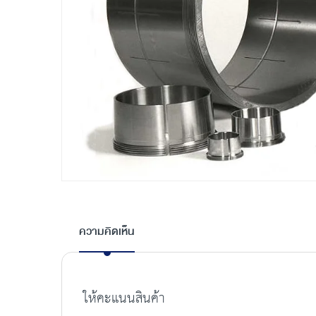
Skip
to
the
ความคิดเห็น
beginning
of
the
images
ให้คะแนนสินค้า
gallery