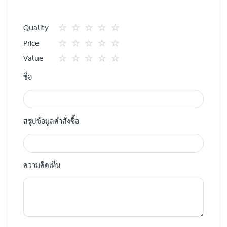
Quality
1
2
3
4
5
Price
star
ดาว
ดาว
ดาว
ดาว
1
2
3
4
5
Value
star
ดาว
ดาว
ดาว
ดาว
1
2
3
4
5
ชื่อ
star
ดาว
ดาว
ดาว
ดาว
สรุปข้อมูลคำสั่งซื้อ
ความคิดเห็น