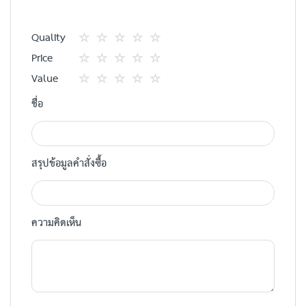
Quality
1
2
3
4
5
Price
star
ดาว
ดาว
ดาว
ดาว
1
2
3
4
5
Value
star
ดาว
ดาว
ดาว
ดาว
1
2
3
4
5
ชื่อ
star
ดาว
ดาว
ดาว
ดาว
สรุปข้อมูลคำสั่งซื้อ
ความคิดเห็น