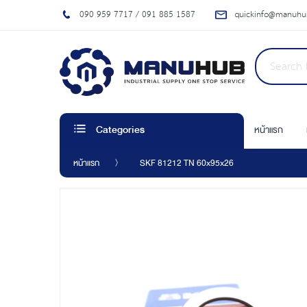
090 959 7717 / 091 885 1587
quickinfo@manuhub
หน้าแรก
Categories
หน้าแรก
SKF 81212 TN 60x95x26
Skip
to
the
end
of
the
images
gallery