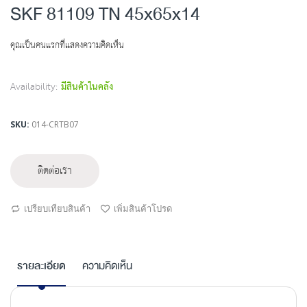
to
SKF 81109 TN 45x65x14
the
beginning
คุณเป็นคนแรกที่แสดงความคิดเห็น
of
the
images
Availability:
มีสินค้าในคลัง
gallery
SKU
014-CRTB07
ติดต่อเรา
เปรียบเทียบสินค้า
เพิ่มสินค้าโปรด
รายละเอียด
ความคิดเห็น