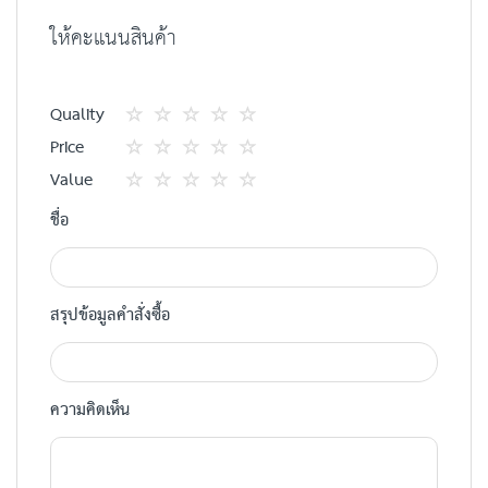
ให้คะแนนสินค้า
Quality
1
2
3
4
5
Price
star
ดาว
ดาว
ดาว
ดาว
1
2
3
4
5
Value
star
ดาว
ดาว
ดาว
ดาว
1
2
3
4
5
ชื่อ
star
ดาว
ดาว
ดาว
ดาว
สรุปข้อมูลคำสั่งซื้อ
ความคิดเห็น