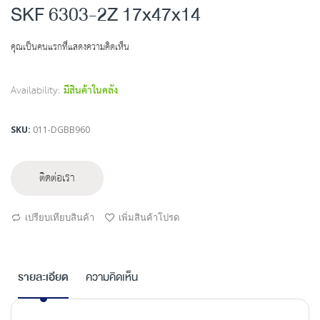
to
SKF 6303-2Z 17x47x14
the
beginning
คุณเป็นคนแรกที่แสดงความคิดเห็น
of
the
images
Availability:
มีสินค้าในคลัง
gallery
SKU
011-DGBB960
ติดต่อเรา
เปรียบเทียบสินค้า
เพิ่มสินค้าโปรด
รายละเอียด
ความคิดเห็น