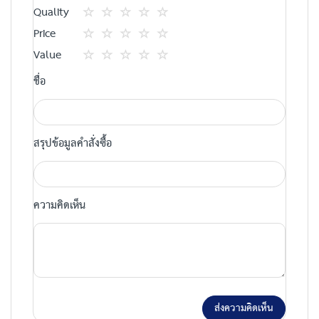
Quality
1
2
3
4
5
Price
star
ดาว
ดาว
ดาว
ดาว
1
2
3
4
5
Value
star
ดาว
ดาว
ดาว
ดาว
1
2
3
4
5
ชื่อ
star
ดาว
ดาว
ดาว
ดาว
สรุปข้อมูลคำสั่งซื้อ
ความคิดเห็น
ส่งความคิดเห็น