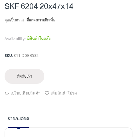
to
SKF 6204 20x47x14
the
beginning
คุณเป็นคนแรกที่แสดงความคิดเห็น
of
the
images
Availability:
มีสินค้าในคลัง
gallery
SKU
011-DGBB532
ติดต่อเรา
เปรียบเทียบสินค้า
เพิ่มสินค้าโปรด
รายละเอียด