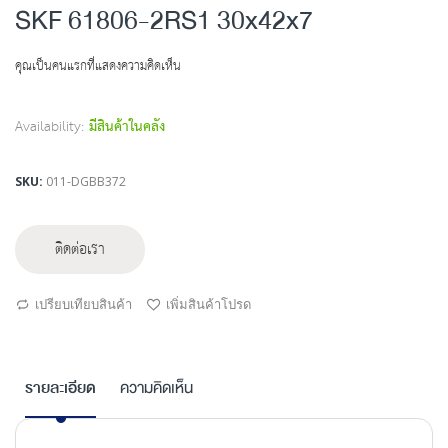
to
SKF 61806-2RS1 30x42x7
the
beginning
คุณเป็นคนแรกที่แสดงความคิดเห็น
of
the
images
Availability:
มีสินค้าในคลัง
gallery
SKU
011-DGBB372
ติดต่อเรา
เปรียบเทียบสินค้า
เพิ่มสินค้าโปรด
รายละเอียด
ความคิดเห็น