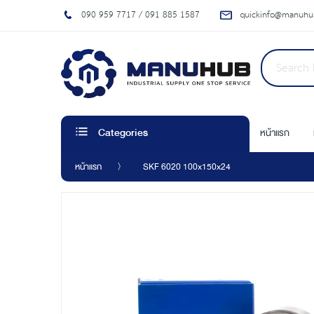
090 959 7717 / 091 885 1587
quickinfo@manuhub
หน้าแรก
Categories
หน้าแรก
SKF 6020 100x150x24
Skip
to
the
end
of
the
images
gallery