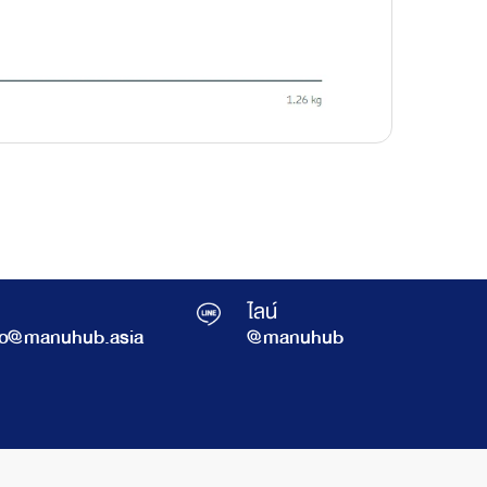
ไลน์
fo@manuhub.asia
@manuhub