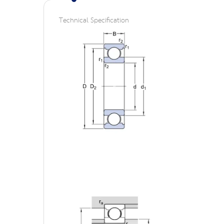
the
Technical Specification
images
gallery