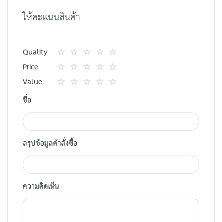
ให้คะแนนสินค้า
Quality
1
2
3
4
5
Price
star
ดาว
ดาว
ดาว
ดาว
1
2
3
4
5
Value
star
ดาว
ดาว
ดาว
ดาว
1
2
3
4
5
ชื่อ
star
ดาว
ดาว
ดาว
ดาว
สรุปข้อมูลคำสั่งซื้อ
ความคิดเห็น