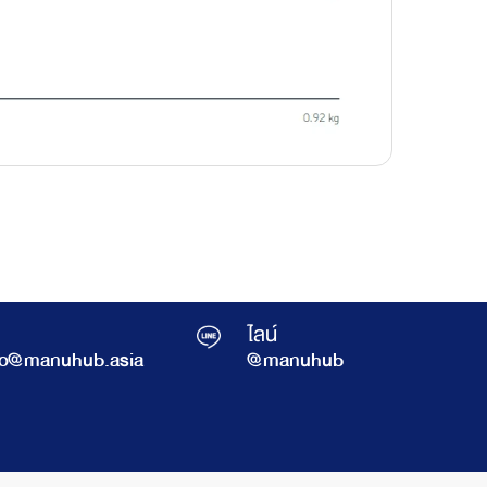
ไลน์
fo@manuhub.asia
@manuhub