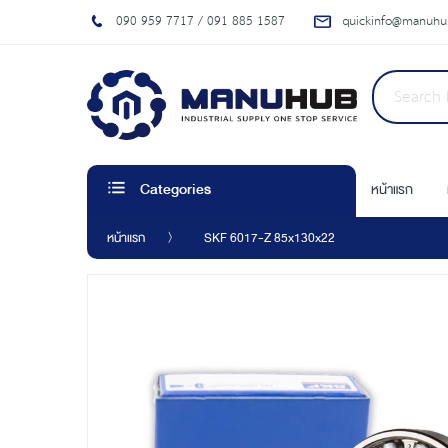
090 959 7717 / 091 885 1587
quickinfo@manuhub
หน้าแรก
Categories
หน้าแรก
SKF 6017-Z 85x130x22
Skip
to
the
end
of
the
images
gallery