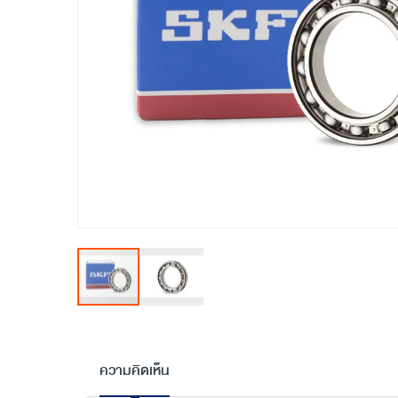
Skip
to
the
ความคิดเห็น
beginning
of