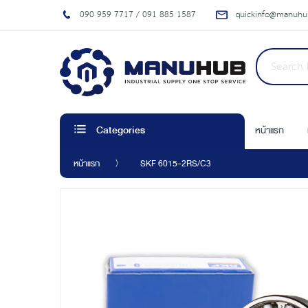
090 959 7717 / 091 885 1587
quickinfo@manuhub
หน้าแรก
Categories
หน้าแรก
SKF 6015-2RS/C3
Skip
to
the
end
of
the
images
gallery