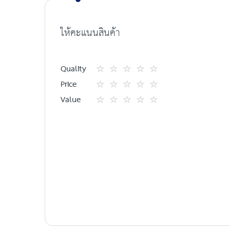
the
images
ให้คะแนนสินค้า
gallery
Quality
1
2
3
4
5
Price
star
ดาว
ดาว
ดาว
ดาว
1
2
3
4
5
Value
star
ดาว
ดาว
ดาว
ดาว
1
2
3
4
5
star
ดาว
ดาว
ดาว
ดาว