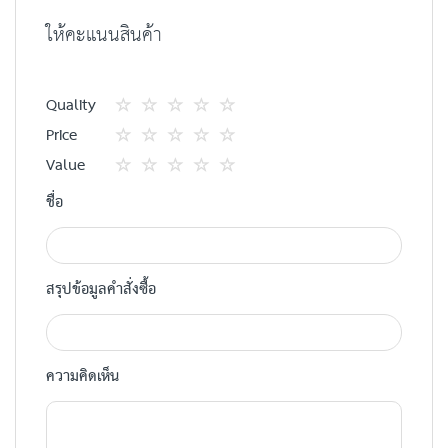
ให้คะแนนสินค้า
Quality
1
2
3
4
5
Price
star
ดาว
ดาว
ดาว
ดาว
1
2
3
4
5
Value
star
ดาว
ดาว
ดาว
ดาว
1
2
3
4
5
ชื่อ
star
ดาว
ดาว
ดาว
ดาว
สรุปข้อมูลคำสั่งซื้อ
ความคิดเห็น