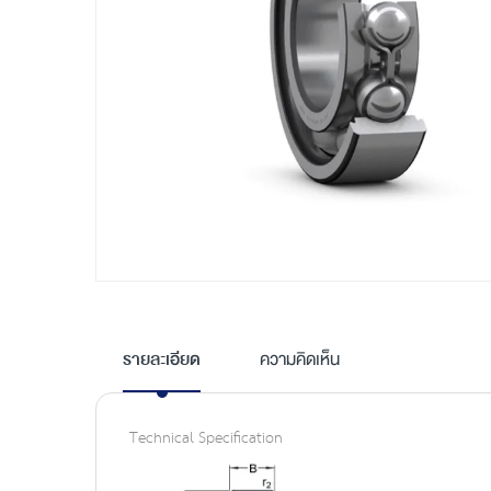
Skip
to
the
รายละเอียด
ความคิดเห็น
beginning
of
the
Technical Specification
images
gallery