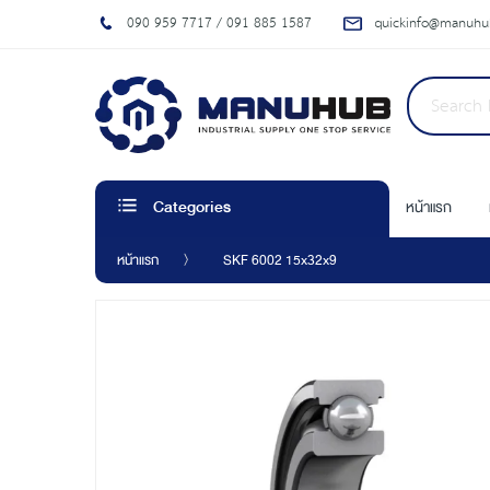
090 959 7717 / 091 885 1587
quickinfo@manuhub
หน้าแรก
Categories
หน้าแรก
SKF 6002 15x32x9
Skip
to
the
end
of
the
images
gallery