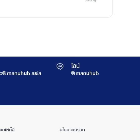
ไลน์
fo@manuhub.asia
@manuhub
่วยเหลือ
นโยบายบริษัท