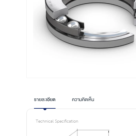
Skip
to
the
รายละเอียด
ความคิดเห็น
beginning
of
the
Technical Specification
images
gallery