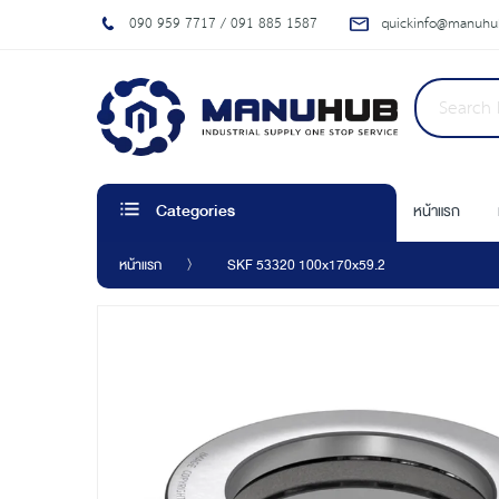
090 959 7717 / 091 885 1587
quickinfo@manuhub
หน้าแรก
Categories
หน้าแรก
SKF 53320 100x170x59.2
Skip
to
the
end
of
the
images
gallery