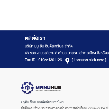
ติดต่อเรา
บริษัท มนู ฮับ อินดัสเตรียล จำกัด
48 ซอย งามวงศ์วาน 8 ตำบล บางเขน อำเภอเมือง จังหวัดน
Tax ID : 0105543011261
[ Location click here ]
มนูฮับ ช็อป ออนไลน์ประเทศไทย
ผู้ผลิตและจำหน่าย
สายพานยางดำ
สายพานลำเลียง(Conveyor Belt)