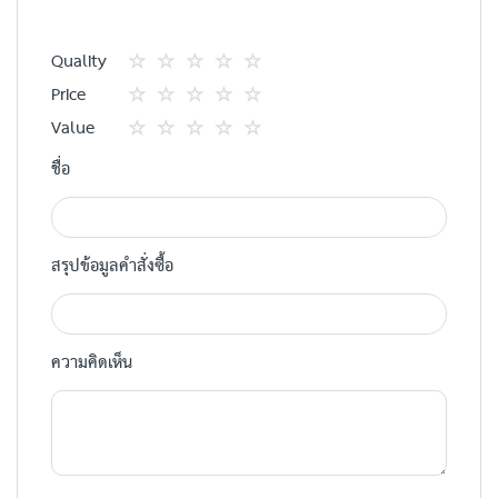
Quality
1
2
3
4
5
Price
star
ดาว
ดาว
ดาว
ดาว
1
2
3
4
5
Value
star
ดาว
ดาว
ดาว
ดาว
1
2
3
4
5
ชื่อ
star
ดาว
ดาว
ดาว
ดาว
สรุปข้อมูลคำสั่งซื้อ
ความคิดเห็น