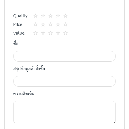
Quality
1
2
3
4
5
Price
star
ดาว
ดาว
ดาว
ดาว
1
2
3
4
5
Value
star
ดาว
ดาว
ดาว
ดาว
1
2
3
4
5
ชื่อ
star
ดาว
ดาว
ดาว
ดาว
สรุปข้อมูลคำสั่งซื้อ
ความคิดเห็น