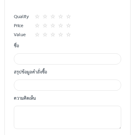
Quality
1
2
3
4
5
Price
star
ดาว
ดาว
ดาว
ดาว
1
2
3
4
5
Value
star
ดาว
ดาว
ดาว
ดาว
1
2
3
4
5
ชื่อ
star
ดาว
ดาว
ดาว
ดาว
สรุปข้อมูลคำสั่งซื้อ
ความคิดเห็น