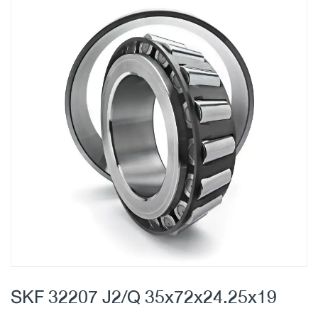
Skip
to
the
end
of
the
images
gallery
Skip
to
SKF 32207 J2/Q 35x72x24.25x19
the