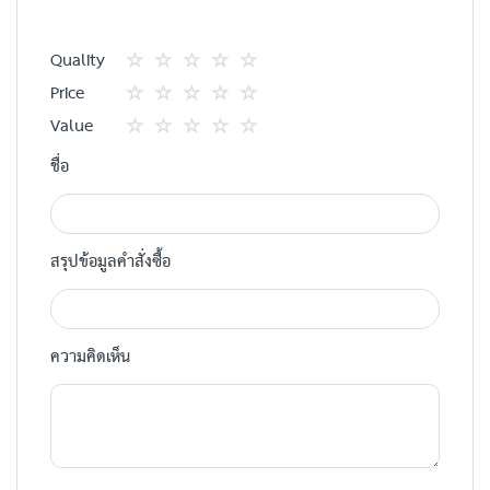
Quality
1
2
3
4
5
Price
star
ดาว
ดาว
ดาว
ดาว
1
2
3
4
5
Value
star
ดาว
ดาว
ดาว
ดาว
1
2
3
4
5
ชื่อ
star
ดาว
ดาว
ดาว
ดาว
สรุปข้อมูลคำสั่งซื้อ
ความคิดเห็น