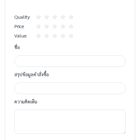
Quality
1
2
3
4
5
Price
star
ดาว
ดาว
ดาว
ดาว
1
2
3
4
5
Value
star
ดาว
ดาว
ดาว
ดาว
1
2
3
4
5
ชื่อ
star
ดาว
ดาว
ดาว
ดาว
สรุปข้อมูลคำสั่งซื้อ
ความคิดเห็น