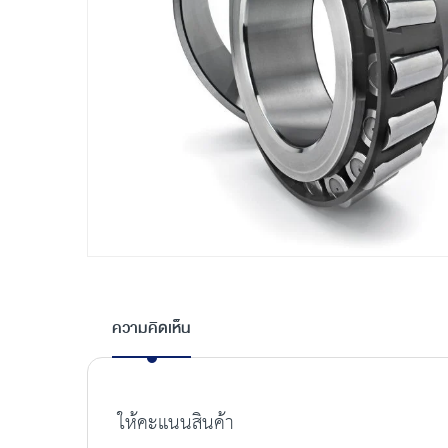
Skip
to
the
ความคิดเห็น
beginning
of
the
images
ให้คะแนนสินค้า
gallery