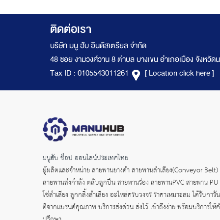
ติดต่อเรา
บริษัท มนู ฮับ อินดัสเตรียล จำกัด
48 ซอย งามวงศ์วาน 8 ตำบล บางเขน อำเภอเมือง จังหวัดน
Tax ID : 0105543011261
[ Location click here ]
มนูฮับ ช็อป ออนไลน์ประเทศไทย
ผู้ผลิตและจำหน่าย
สายพานยางดำ
สายพานลำเลียง(Conveyor Belt)
สายพานส่งกำลัง
ตลับลูกปืน สายพานร่อง สายพานPVC สายพาน PU
โซ่ลำเลียง ลูกกลิ้งลำเลียง อะไหล่ครบวงจร ราคาเหมาะสม ได้รับการัน
ตีจากแบรนด์คุณภาพ บริการส่งด่วน ส่งไว้ เข้าถึงง่าย พร้อมบริการให้
ปรึกษา