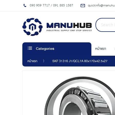
090 959 7717 / 091 885 1587
quickinfo@manuhub
หน้าแรก
Categories
หน้าแรก
SKF 31316 J1/QCL7A 80x170x42.5x27
Skip
to
the
end
of
the
images
gallery