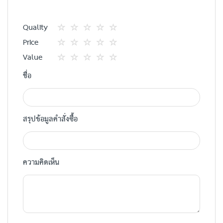
Quality
1
2
3
4
5
Price
star
ดาว
ดาว
ดาว
ดาว
1
2
3
4
5
Value
star
ดาว
ดาว
ดาว
ดาว
1
2
3
4
5
ชื่อ
star
ดาว
ดาว
ดาว
ดาว
สรุปข้อมูลคำสั่งซื้อ
ความคิดเห็น