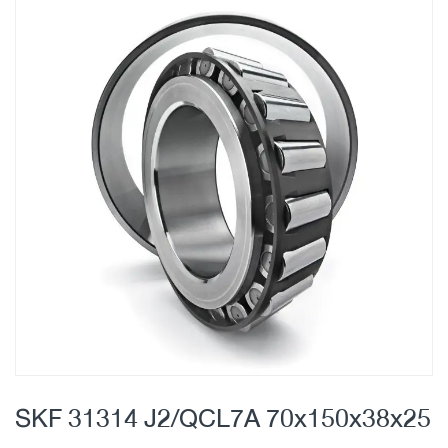
Skip
to
the
end
of
the
images
gallery
Skip
to
SKF 31314 J2/QCL7A 70x150x38x25
the