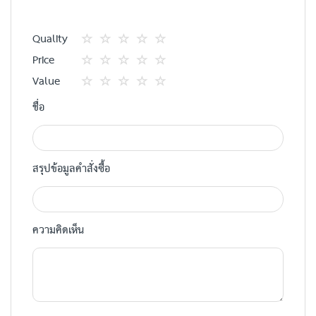
Quality
1
2
3
4
5
Price
star
ดาว
ดาว
ดาว
ดาว
1
2
3
4
5
Value
star
ดาว
ดาว
ดาว
ดาว
1
2
3
4
5
ชื่อ
star
ดาว
ดาว
ดาว
ดาว
สรุปข้อมูลคำสั่งซื้อ
ความคิดเห็น