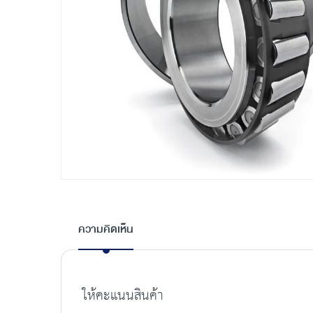
Skip
to
the
ความคิดเห็น
beginning
of
the
images
ให้คะแนนสินค้า
gallery