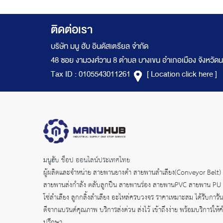
ติดต่อเรา
บริษัท มนู ฮับ อินดัสเตรียล จำกัด
48 ซอย งามวงศ์วาน 8 ตำบล บางเขน อำเภอเมือง จังหวัดน
Tax ID : 0105543011261
[ Location click here ]
มนูฮับ ช็อป ออนไลน์ประเทศไทย
ผู้ผลิตและจำหน่าย
สายพานยางดำ
สายพานลำเลียง(Conveyor Belt)
สายพานส่งกำลัง
ตลับลูกปืน สายพานร่อง สายพานPVC สายพาน PU
โซ่ลำเลียง ลูกกลิ้งลำเลียง อะไหล่ครบวงจร ราคาเหมาะสม ได้รับการัน
ตีจากแบรนด์คุณภาพ บริการส่งด่วน ส่งไว้ เข้าถึงง่าย พร้อมบริการให้
ปรึกษา