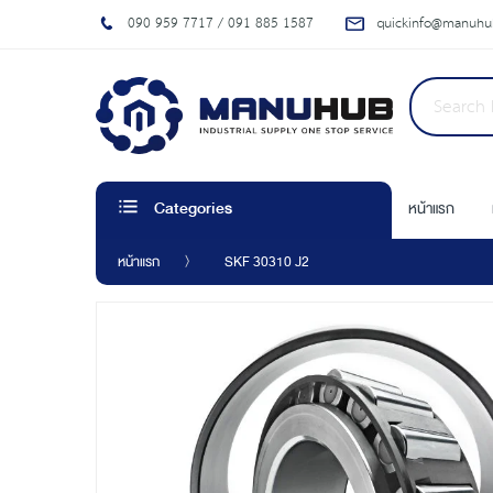
090 959 7717 / 091 885 1587
quickinfo@manuhub
หน้าแรก
Categories
หน้าแรก
SKF 30310 J2
Skip
to
the
end
of
the
images
gallery