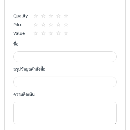
Quality
1
2
3
4
5
Price
star
ดาว
ดาว
ดาว
ดาว
1
2
3
4
5
Value
star
ดาว
ดาว
ดาว
ดาว
1
2
3
4
5
ชื่อ
star
ดาว
ดาว
ดาว
ดาว
สรุปข้อมูลคำสั่งซื้อ
ความคิดเห็น