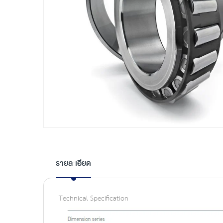
Skip
to
the
รายละเอียด
beginning
of
the
Technical Specification
images
gallery