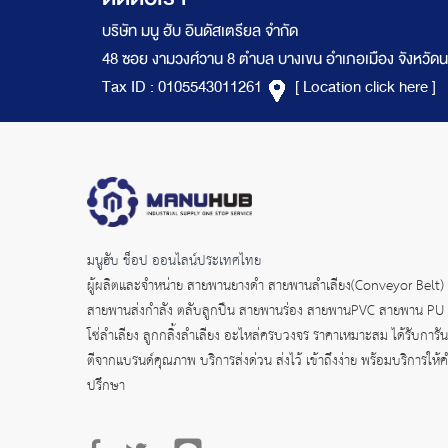
ติดต่อเรา
บริษัท มนู ฮับ อินดัสเตรียล จำกัด
48 ซอย งามวงศ์วาน 8 ตำบล บางเขน อำเภอเมือง จังหวัดน
Tax ID : 0105543011261
[ Location click here ]
มนูฮับ ช็อป ออนไลน์ประเทศไทย
ผู้ผลิตและจำหน่าย
สายพานยางดำ
สายพานลำเลียง(Conveyor Belt)
สายพานส่งกำลัง
ตลับลูกปืน สายพานร่อง สายพานPVC สายพาน PU
โซ่ลำเลียง ลูกกลิ้งลำเลียง อะไหล่ครบวงจร ราคาเหมาะสม ได้รับการัน
ตีจากแบรนด์คุณภาพ บริการส่งด่วน ส่งไว้ เข้าถึงง่าย พร้อมบริการให้
ปรึกษา