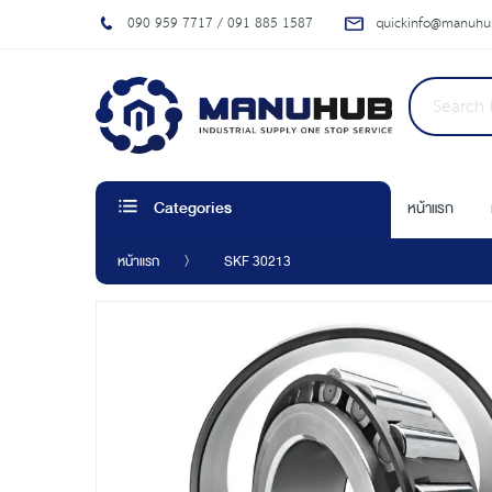
090 959 7717 / 091 885 1587
quickinfo@manuhub
หน้าแรก
Categories
หน้าแรก
SKF 30213
Skip
to
the
end
of
the
images
gallery