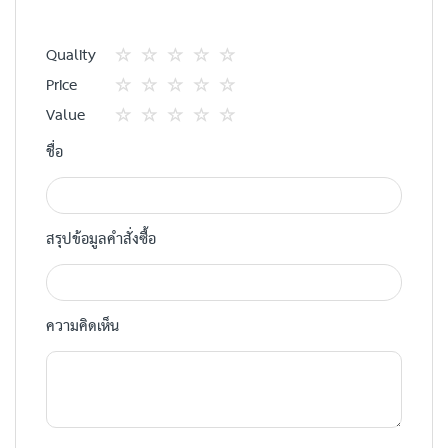
Quality
1
2
3
4
5
Price
star
ดาว
ดาว
ดาว
ดาว
1
2
3
4
5
Value
star
ดาว
ดาว
ดาว
ดาว
1
2
3
4
5
ชื่อ
star
ดาว
ดาว
ดาว
ดาว
สรุปข้อมูลคำสั่งซื้อ
ความคิดเห็น