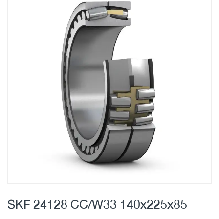
Skip
to
the
end
of
the
images
gallery
Skip
to
SKF 24128 CC/W33 140x225x85
the