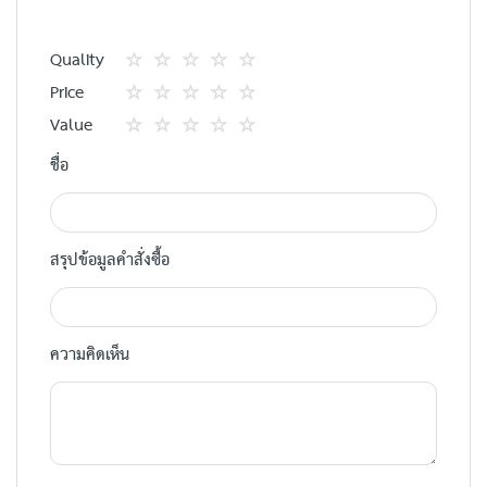
Quality
1
2
3
4
5
Price
star
ดาว
ดาว
ดาว
ดาว
1
2
3
4
5
Value
star
ดาว
ดาว
ดาว
ดาว
1
2
3
4
5
ชื่อ
star
ดาว
ดาว
ดาว
ดาว
สรุปข้อมูลคำสั่งซื้อ
ความคิดเห็น