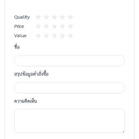
Quality
1
2
3
4
5
Price
star
ดาว
ดาว
ดาว
ดาว
1
2
3
4
5
Value
star
ดาว
ดาว
ดาว
ดาว
1
2
3
4
5
ชื่อ
star
ดาว
ดาว
ดาว
ดาว
สรุปข้อมูลคำสั่งซื้อ
ความคิดเห็น