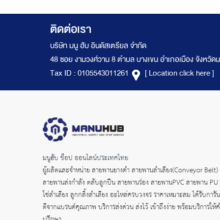
ติดต่อเรา
บริษัท มนู ฮับ อินดัสเตรียล จำกัด
48 ซอย งามวงศ์วาน 8 ตำบล บางเขน อำเภอเมือง จังหวัดน
Tax ID : 0105543011261
[ Location click here ]
มนูฮับ ช็อป ออนไลน์ประเทศไทย
ผู้ผลิตและจำหน่าย
สายพานยางดำ
สายพานลำเลียง(Conveyor Belt)
สายพานส่งกำลัง
ตลับลูกปืน สายพานร่อง สายพานPVC สายพาน PU
โซ่ลำเลียง ลูกกลิ้งลำเลียง อะไหล่ครบวงจร ราคาเหมาะสม ได้รับการัน
ตีจากแบรนด์คุณภาพ บริการส่งด่วน ส่งไว้ เข้าถึงง่าย พร้อมบริการให้
ปรึกษา