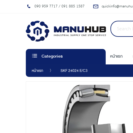
090 959 7717 / 091 885 1587
quickinfo@manuhub
หน้าแรก
Categories
หน้าแรก
SKF 24024 E/C3
Skip
to
the
end
of
the
images
gallery