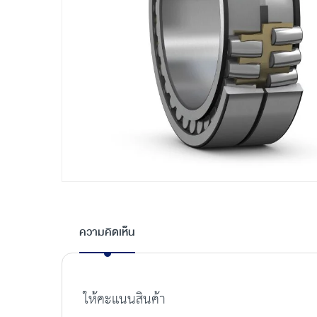
Skip
to
the
ความคิดเห็น
beginning
of
the
images
ให้คะแนนสินค้า
gallery