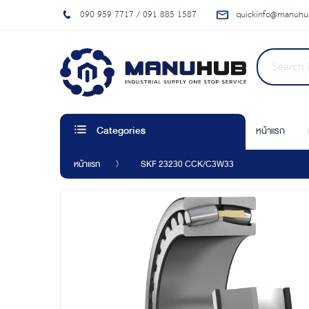
090 959 7717 / 091 885 1587
quickinfo@manuhub
หน้าแรก
Categories
หน้าแรก
SKF 23230 CCK/C3W33
Skip
to
the
end
of
the
images
gallery