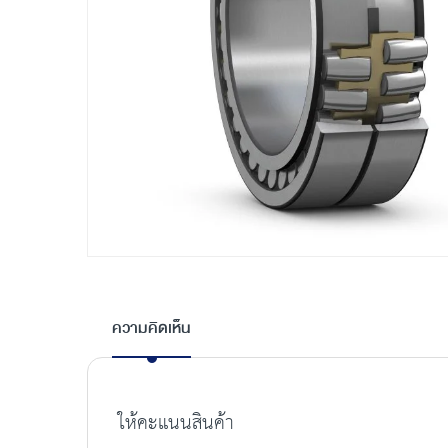
Skip
to
the
ความคิดเห็น
beginning
of
the
images
ให้คะแนนสินค้า
gallery