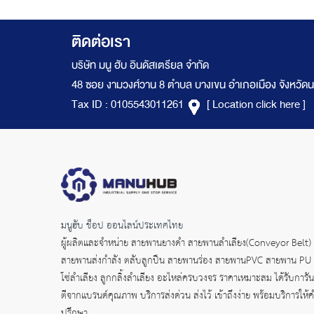
ติดต่อเรา
บริษัท มนู ฮับ อินดัสเตรียล จำกัด
48 ซอย งามวงศ์วาน 8 ตำบล บางเขน อำเภอเมือง จังหวัดน
Tax ID : 0105543011261
[ Location click here ]
มนูฮับ ช็อป ออนไลน์ประเทศไทย
ผู้ผลิตและจำหน่าย
สายพานยางดำ
สายพานลำเลียง(Conveyor Belt)
สายพานส่งกำลัง
ตลับลูกปืน สายพานร่อง สายพานPVC สายพาน PU
โซ่ลำเลียง ลูกกลิ้งลำเลียง อะไหล่ครบวงจร ราคาเหมาะสม ได้รับการัน
ตีจากแบรนด์คุณภาพ บริการส่งด่วน ส่งไว้ เข้าถึงง่าย พร้อมบริการให้
ปรึกษา