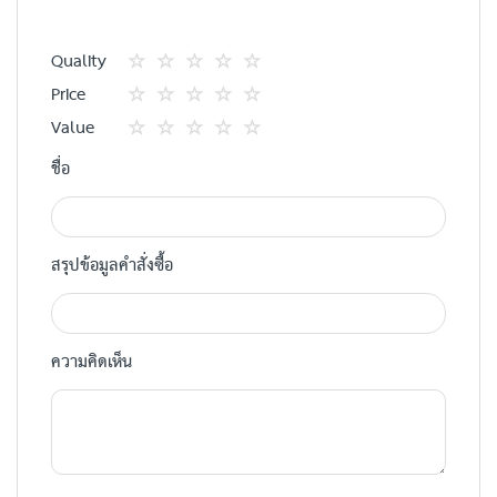
Quality
1
2
3
4
5
Price
star
ดาว
ดาว
ดาว
ดาว
1
2
3
4
5
Value
star
ดาว
ดาว
ดาว
ดาว
1
2
3
4
5
ชื่อ
star
ดาว
ดาว
ดาว
ดาว
สรุปข้อมูลคำสั่งซื้อ
ความคิดเห็น