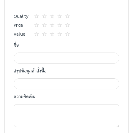
Quality
1
2
3
4
5
Price
star
ดาว
ดาว
ดาว
ดาว
1
2
3
4
5
Value
star
ดาว
ดาว
ดาว
ดาว
1
2
3
4
5
ชื่อ
star
ดาว
ดาว
ดาว
ดาว
สรุปข้อมูลคำสั่งซื้อ
ความคิดเห็น