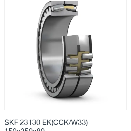
Skip
to
the
end
of
the
images
gallery
Skip
to
SKF 23130 EK(CCK/W33)
the