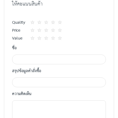
ให้คะแนนสินค้า
Quality
1
2
3
4
5
Price
star
ดาว
ดาว
ดาว
ดาว
1
2
3
4
5
Value
star
ดาว
ดาว
ดาว
ดาว
1
2
3
4
5
ชื่อ
star
ดาว
ดาว
ดาว
ดาว
สรุปข้อมูลคำสั่งซื้อ
ความคิดเห็น