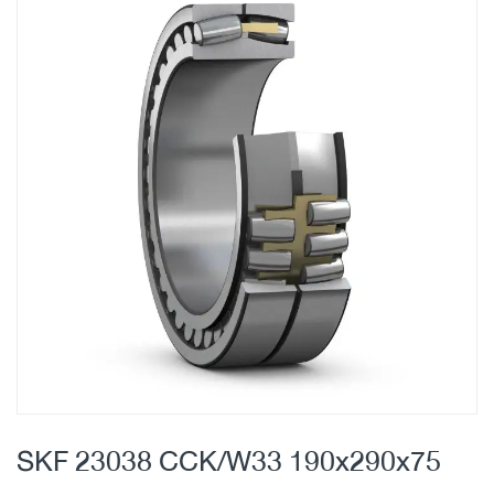
Skip
to
the
end
of
the
images
gallery
Skip
to
SKF 23038 CCK/W33 190x290x75
the