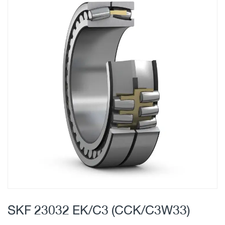
Skip
to
the
end
of
the
images
gallery
Skip
to
SKF 23032 EK/C3 (CCK/C3W33)
the