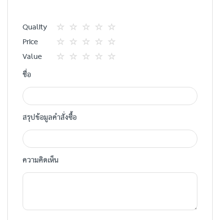
Quality
1
2
3
4
5
Price
star
ดาว
ดาว
ดาว
ดาว
1
2
3
4
5
Value
star
ดาว
ดาว
ดาว
ดาว
1
2
3
4
5
ชื่อ
star
ดาว
ดาว
ดาว
ดาว
สรุปข้อมูลคำสั่งซื้อ
ความคิดเห็น