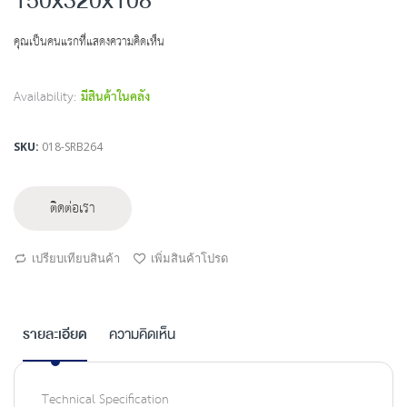
150x320x108
beginning
of
คุณเป็นคนแรกที่แสดงความคิดเห็น
the
images
gallery
Availability:
มีสินค้าในคลัง
SKU
018-SRB264
ติดต่อเรา
เปรียบเทียบสินค้า
เพิ่มสินค้าโปรด
รายละเอียด
ความคิดเห็น
Technical Specification