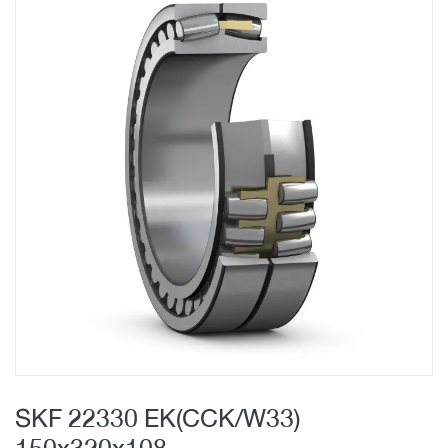
Skip
to
the
end
of
the
images
gallery
Skip
to
SKF 22330 EK(CCK/W33)
the