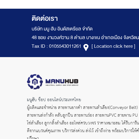
ติดต่อเรา
บริษัท มนู ฮับ อินดัสเตรียล จำกัด
48 ซอย งามวงศ์วาน 8 ตำบล บางเขน อำเภอเมือง จังหวัดน
Tax ID : 0105543011261
[ Location click here ]
มนูฮับ ช็อป ออนไลน์ประเทศไทย
ผู้ผลิตและจำหน่าย
สายพานยางดำ
สายพานลำเลียง(Conveyor Belt)
สายพานส่งกำลัง
ตลับลูกปืน สายพานร่อง สายพานPVC สายพาน PU
โซ่ลำเลียง ลูกกลิ้งลำเลียง อะไหล่ครบวงจร ราคาเหมาะสม ได้รับการัน
ตีจากแบรนด์คุณภาพ บริการส่งด่วน ส่งไว้ เข้าถึงง่าย พร้อมบริการให้
ปรึกษา