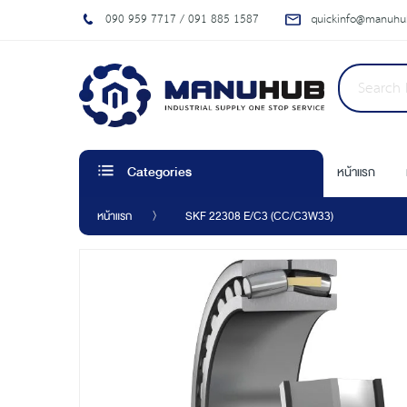
090 959 7717 / 091 885 1587
quickinfo@manuhub
หน้าแรก
Categories
หน้าแรก
SKF 22308 E/C3 (CC/C3W33)
Skip
to
the
end
of
the
images
gallery