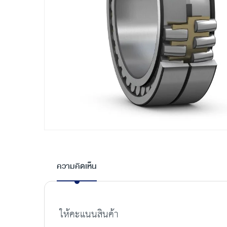
Skip
to
the
ความคิดเห็น
beginning
of
the
images
ให้คะแนนสินค้า
gallery