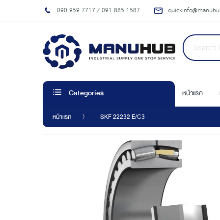
090 959 7717 / 091 885 1587
quickinfo@manuhub
หน้าแรก
Categories
หน้าแรก
SKF 22232 E/C3
Skip
to
the
end
of
the
images
gallery