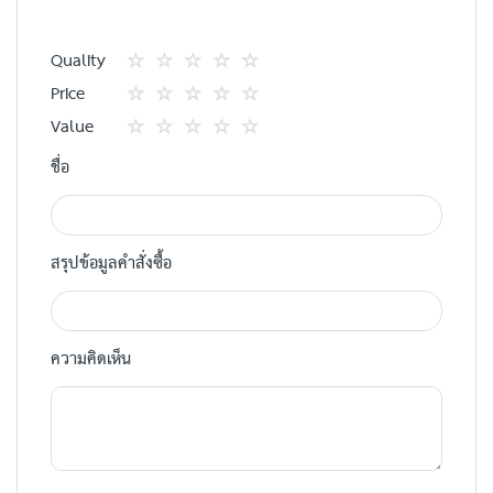
Quality
1
2
3
4
5
Price
star
ดาว
ดาว
ดาว
ดาว
1
2
3
4
5
Value
star
ดาว
ดาว
ดาว
ดาว
1
2
3
4
5
ชื่อ
star
ดาว
ดาว
ดาว
ดาว
สรุปข้อมูลคำสั่งซื้อ
ความคิดเห็น