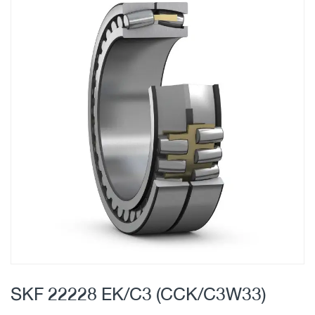
Skip
to
the
end
of
the
images
gallery
Skip
to
SKF 22228 EK/C3 (CCK/C3W33)
the