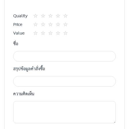
Quality
1
2
3
4
5
Price
star
ดาว
ดาว
ดาว
ดาว
1
2
3
4
5
Value
star
ดาว
ดาว
ดาว
ดาว
1
2
3
4
5
ชื่อ
star
ดาว
ดาว
ดาว
ดาว
สรุปข้อมูลคำสั่งซื้อ
ความคิดเห็น