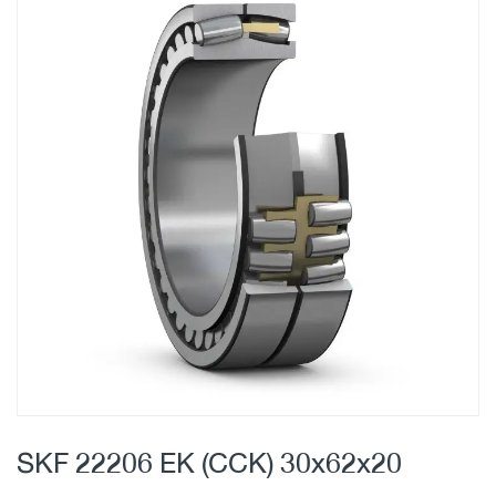
Skip
to
the
end
of
the
images
gallery
Skip
to
SKF 22206 EK (CCK) 30x62x20
the