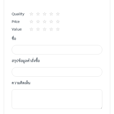
Quality
1
2
3
4
5
Price
star
ดาว
ดาว
ดาว
ดาว
1
2
3
4
5
Value
star
ดาว
ดาว
ดาว
ดาว
1
2
3
4
5
ชื่อ
star
ดาว
ดาว
ดาว
ดาว
สรุปข้อมูลคำสั่งซื้อ
ความคิดเห็น