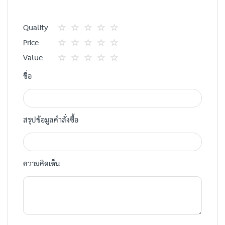
Quality
1
2
3
4
5
Price
star
ดาว
ดาว
ดาว
ดาว
1
2
3
4
5
Value
star
ดาว
ดาว
ดาว
ดาว
1
2
3
4
5
ชื่อ
star
ดาว
ดาว
ดาว
ดาว
สรุปข้อมูลคำสั่งซื้อ
ความคิดเห็น