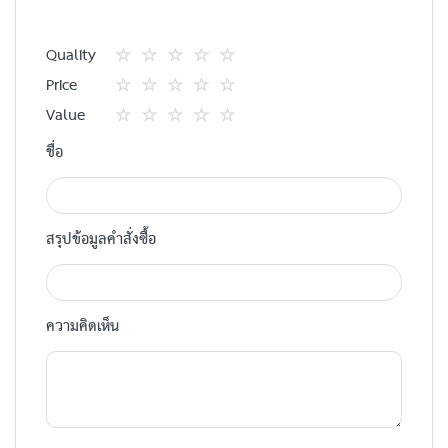
Quality
1
2
3
4
5
Price
star
ดาว
ดาว
ดาว
ดาว
1
2
3
4
5
Value
star
ดาว
ดาว
ดาว
ดาว
1
2
3
4
5
ชื่อ
star
ดาว
ดาว
ดาว
ดาว
สรุปข้อมูลคำสั่งซื้อ
ความคิดเห็น