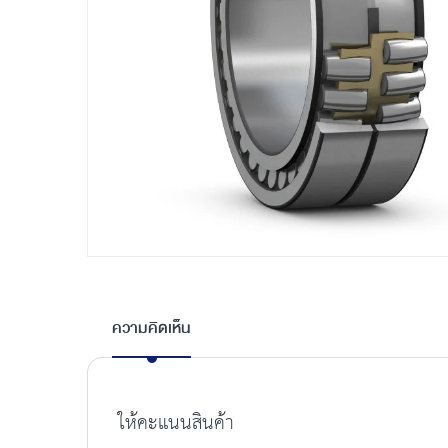
Skip
to
the
ความคิดเห็น
beginning
of
the
images
ให้คะแนนสินค้า
gallery