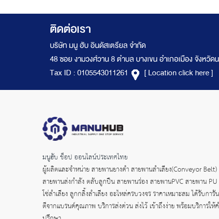
ติดต่อเรา
บริษัท มนู ฮับ อินดัสเตรียล จำกัด
48 ซอย งามวงศ์วาน 8 ตำบล บางเขน อำเภอเมือง จังหวัดน
Tax ID : 0105543011261
[ Location click here ]
มนูฮับ ช็อป ออนไลน์ประเทศไทย
ผู้ผลิตและจำหน่าย
สายพานยางดำ
สายพานลำเลียง(Conveyor Belt)
สายพานส่งกำลัง
ตลับลูกปืน สายพานร่อง สายพานPVC สายพาน PU
โซ่ลำเลียง ลูกกลิ้งลำเลียง อะไหล่ครบวงจร ราคาเหมาะสม ได้รับการัน
ตีจากแบรนด์คุณภาพ บริการส่งด่วน ส่งไว้ เข้าถึงง่าย พร้อมบริการให้
ปรึกษา