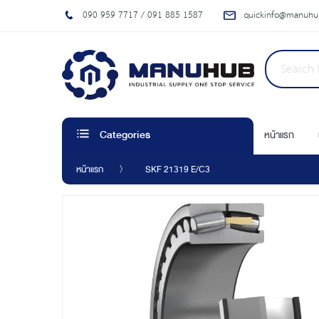
090 959 7717 / 091 885 1587
quickinfo@manuhub
หน้าแรก
Categories
หน้าแรก
SKF 21319 E/C3
Skip
to
the
end
of
the
images
gallery