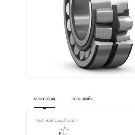
Skip
to
the
รายละเอียด
ความคิดเห็น
beginning
of
the
Technical Specification
images
gallery