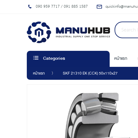
090 959 7717 / 091 885 1587
quickinfo@manuhub
หน้าแรก
Categories
หน้าแรก
SKF 21310 EK (CCK) 50x110x27
Skip
to
the
end
of
the
images
gallery