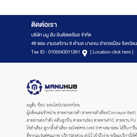
ติดต่อเรา
บริษัท มนู ฮับ อินดัสเตรียล จำกัด
48 ซอย งามวงศ์วาน 8 ตำบล บางเขน อำเภอเมือง จังหวัดน
Tax ID : 0105543011261
[ Location click here ]
มนูฮับ ช็อป ออนไลน์ประเทศไทย
ผู้ผลิตและจำหน่าย
สายพานยางดำ
สายพานลำเลียง(Conveyor Belt)
สายพานส่งกำลัง
ตลับลูกปืน สายพานร่อง สายพานPVC สายพาน PU
โซ่ลำเลียง ลูกกลิ้งลำเลียง อะไหล่ครบวงจร ราคาเหมาะสม ได้รับการัน
ตีจากแบรนด์คุณภาพ บริการส่งด่วน ส่งไว้ เข้าถึงง่าย พร้อมบริการให้